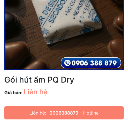
Gói hút ẩm PQ Dry
Liên hệ
Giá bán:
Liên hệ:
0906388879
- Hotline