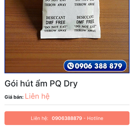
Gói hút ẩm PQ Dry
Liên hệ
Giá bán:
Liên hệ:
0906388879
- Hotline