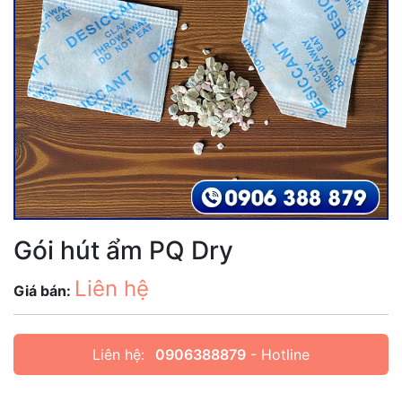
Gói hút ẩm PQ Dry
Liên hệ
Giá bán:
Liên hệ:
0906388879
- Hotline