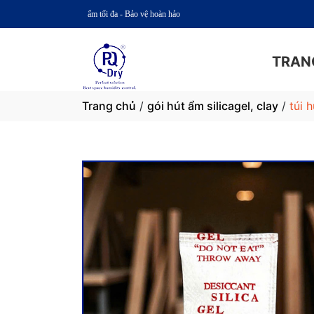
g ẩm tối đa - Bảo vệ hoàn hảo
TRAN
Trang chủ
/
gói hút ẩm silicagel, clay
/
túi h