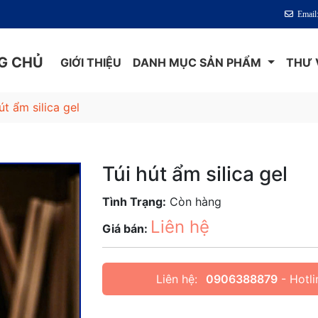
Email
G CHỦ
GIỚI THIỆU
DANH MỤC SẢN PHẨM
THƯ 
út ẩm silica gel
Túi hút ẩm silica gel
Tình Trạng:
Còn hàng
Liên hệ
Giá bán:
Liên hệ:
0906388879
- Hotli