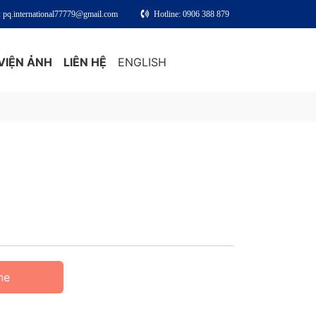
: pq.international77779@gmail.com
Hotline: 0906 388 879
VIỆN ẢNH
LIÊN HỆ
ENGLISH
ne