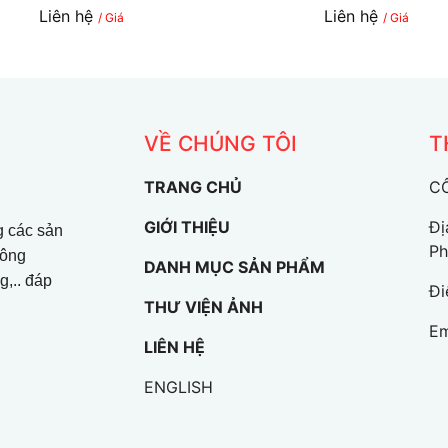
Liên hệ
Liên hệ
/ Giá
/ Giá
VỀ CHÚNG TÔI
T
TRANG CHỦ
C
GIỚI THIỆU
Đị
g các sản
Ph
công
DANH MỤC SẢN PHẨM
g,.. đáp
Đi
THƯ VIỆN ẢNH
Em
LIÊN HỆ
ENGLISH